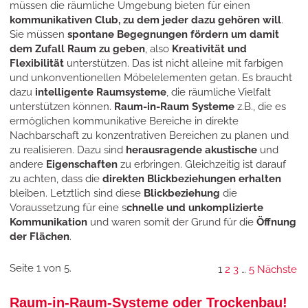
müssen die räumliche Umgebung bieten für einen
kommunikativen Club, zu dem jeder dazu gehören will
.
Sie müssen
spontane Begegnungen fördern um damit
dem Zufall Raum zu geben
, also
Kreativität und
Flexibilität
unterstützen. Das ist nicht alleine mit farbigen
und unkonventionellen Möbelelementen getan. Es braucht
dazu
intelligente Raumsysteme
, die räumliche Vielfalt
unterstützen können.
Raum-in-Raum Systeme
z.B., die es
ermöglichen kommunikative Bereiche in direkte
Nachbarschaft zu konzentrativen Bereichen zu planen und
zu realisieren. Dazu sind
herausragende akustische
und
andere
Eigenschaften
zu erbringen. Gleichzeitig ist darauf
zu achten, dass die
direkten Blickbeziehungen erhalten
bleiben. Letztlich sind diese
Blickbeziehung
die
Voraussetzung für eine s
chnelle und unkomplizierte
Kommunikation
und waren somit der Grund für die
Öffnung
der Flächen
.
Seite 1 von 5.
1
2
3
…
5
Nächste
Raum-in-Raum-Systeme oder Trockenbau!