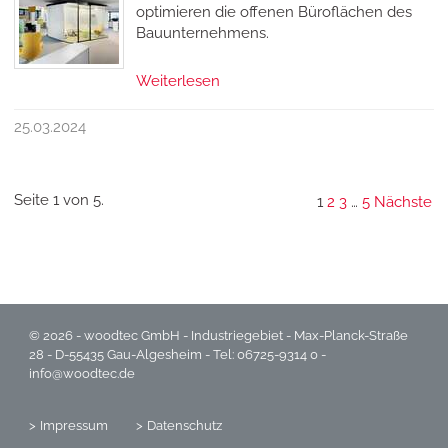
optimieren die offenen Büroflächen des
Bauunternehmens.
Weiterlesen
25.03.2024
Seite 1 von 5.
1
2
3
…
5
Nächste
© 2026 - woodtec GmbH - Industriegebiet - Max-Planck-Straße
28 - D-55435 Gau-Algesheim - Tel: 06725-9314 0 -
info@woodtec.de
Impressum
Datenschutz