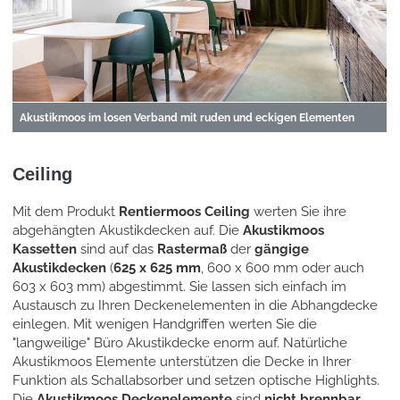
Akustikmoos im losen Verband mit ruden und eckigen Elementen
Ceiling
Mit dem Produkt
Rentiermoos Ceiling
werten Sie ihre
abgehängten Akustikdecken auf. Die
Akustikmoos
Kassetten
sind auf das
Rastermaß
der
gängige
Akustikdecken
(
625 x 625 mm
, 600 x 600 mm oder auch
603 x 603 mm) abgestimmt. Sie lassen sich einfach im
Austausch zu Ihren Deckenelementen in die Abhangdecke
einlegen. Mit wenigen Handgriffen werten Sie die
"langweilige" Büro Akustikdecke enorm auf. Natürliche
Akustikmoos Elemente unterstützen die Decke in Ihrer
Funktion als Schallabsorber und setzen optische Highlights.
Die
Akustikmoos Deckenelemente
sind
nicht brennbar