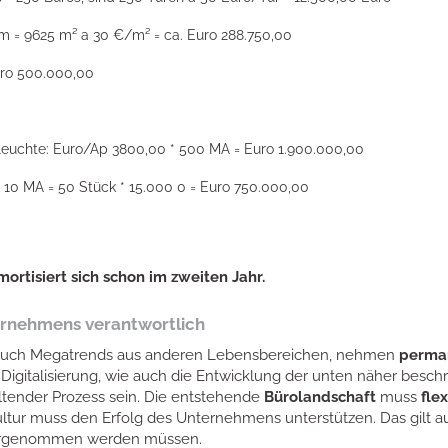
m = 9625 m² a 30 €/m² = ca. Euro 288.750,00
uro 500.000,00
hleuchte: Euro/Ap 3800,00 * 500 MA = Euro 1.900.000,00
10 MA = 50 Stück * 15.000 0 = Euro 750.000,00
rtisiert sich schon im zweiten Jahr.
ernehmens verantwortlich
ben auch Megatrends aus anderen Lebensbereichen, nehmen
perman
igitalisierung, wie auch die Entwicklung der unten näher beschr
tender Prozess sein. Die entstehende
Bürolandschaft
muss
fle
ultur muss den Erfolg des Unternehmens unterstützen. Das gil
vorgenommen werden müssen.