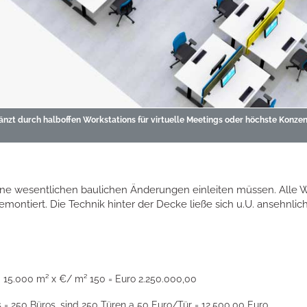
gänzt durch halboffen Workstations für virtuelle Meetings oder höchste Konzen
ine wesentlichen baulichen Änderungen einleiten müssen. Alle
montiert. Die Technik hinter der Decke ließe sich u.U. ansehnlic
15.000 m² x €/ m² 150 = Euro 2.250.000,00
 = 250 Büros, sind 250 Türen a 50 Euro/Tür = 12.500,00 Euro