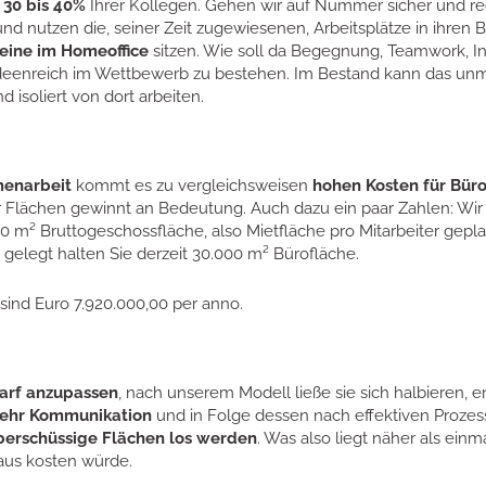
 30 bis 40%
Ihrer Kollegen. Gehen wir auf Nummer sicher und rech
nd nutzen die, seiner Zeit zugewiesenen, Arbeitsplätze in ihren 
leine im Homeoffice
sitzen. Wie soll da Begegnung, Teamwork, I
eenreich im Wettbewerb zu bestehen. Im Bestand kann das unmögl
isoliert von dort arbeiten.
menarbeit
kommt es zu vergleichsweisen
hohen Kosten für Bür
der Flächen gewinnt an Bedeutung. Auch dazu ein paar Zahlen: Wi
30 m² Bruttogeschossfläche, also Mietfläche pro Mitarbeiter geplan
 gelegt halten Sie derzeit 30.000 m² Bürofläche.
sind Euro 7.920.000,00 per anno.
arf anzupassen
, nach unserem Modell ließe sie sich halbieren,
ehr Kommunikation
und in Folge dessen nach effektiven Prozess
berschüssige Flächen los werden
. Was also liegt näher als ein
aus kosten würde.