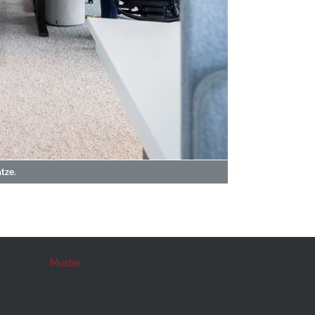
tze.
Muster