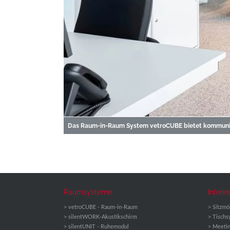
Das Raum-in-Raum System vetroCUBE bietet kommunika
Raumsysteme
Interie
vetroCUBE - Raum-in-Raum
Sitzmö
silentWORK-Akustikschirm
Tischs
silentUNIT - Ruhemodul
Meeti