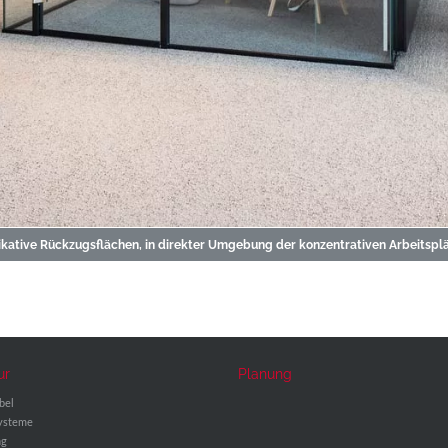
tive Rückzugsflächen, in direkter Umgebung der konzentrativen Arbeitsplä
ur
Planung
bel
ysteme
ng